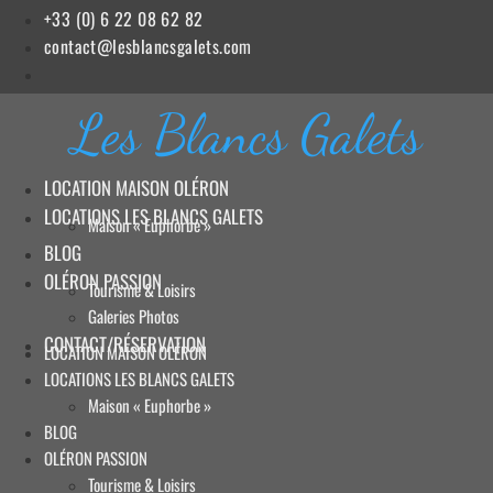
Aller
+33 (0) 6 22 08 62 82
au
contact@lesblancsgalets.com
contenu
Les Blancs Galets
LOCATION MAISON OLÉRON
LOCATIONS LES BLANCS GALETS
Maison « Euphorbe »
BLOG
OLÉRON PASSION
Tourisme & Loisirs
Galeries Photos
CONTACT/RÉSERVATION
LOCATION MAISON OLÉRON
LOCATIONS LES BLANCS GALETS
Maison « Euphorbe »
BLOG
OLÉRON PASSION
Tourisme & Loisirs