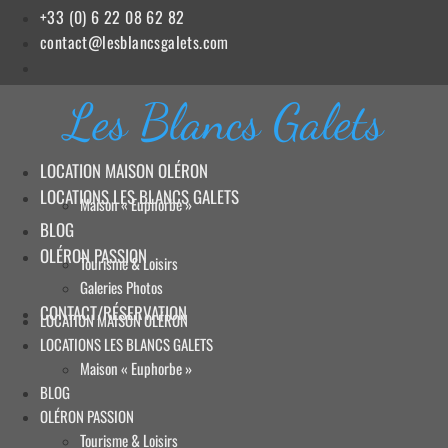
Aller
+33 (0) 6 22 08 62 82
au
contact@lesblancsgalets.com
contenu
Les Blancs Galets
LOCATION MAISON OLÉRON
LOCATIONS LES BLANCS GALETS
Maison « Euphorbe »
BLOG
OLÉRON PASSION
Tourisme & Loisirs
Galeries Photos
CONTACT/RÉSERVATION
LOCATION MAISON OLÉRON
LOCATIONS LES BLANCS GALETS
Maison « Euphorbe »
BLOG
OLÉRON PASSION
Tourisme & Loisirs