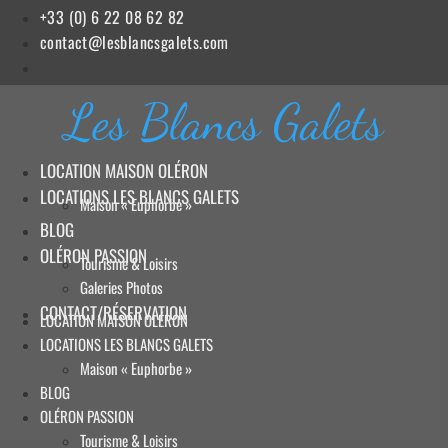
Aller
+33 (0) 6 22 08 62 82
au
contact@lesblancsgalets.com
contenu
Les Blancs Galets
LOCATION MAISON OLÉRON
LOCATIONS LES BLANCS GALETS
Maison « Euphorbe »
BLOG
OLÉRON PASSION
Tourisme & Loisirs
Galeries Photos
CONTACT/RÉSERVATION
LOCATION MAISON OLÉRON
LOCATIONS LES BLANCS GALETS
Maison « Euphorbe »
BLOG
OLÉRON PASSION
Tourisme & Loisirs