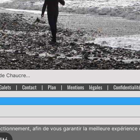
e de Chaucre…
Galets |
Contact
|
Plan
|
Mentions légales
|
Confidentialit
nctionnement, afin de vous garantir la meilleure expérience