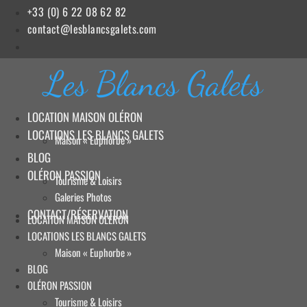
Aller
+33 (0) 6 22 08 62 82
au
contact@lesblancsgalets.com
contenu
Les Blancs Galets
LOCATION MAISON OLÉRON
LOCATIONS LES BLANCS GALETS
Maison « Euphorbe »
BLOG
OLÉRON PASSION
Tourisme & Loisirs
Galeries Photos
CONTACT/RÉSERVATION
LOCATION MAISON OLÉRON
LOCATIONS LES BLANCS GALETS
Maison « Euphorbe »
BLOG
OLÉRON PASSION
Tourisme & Loisirs