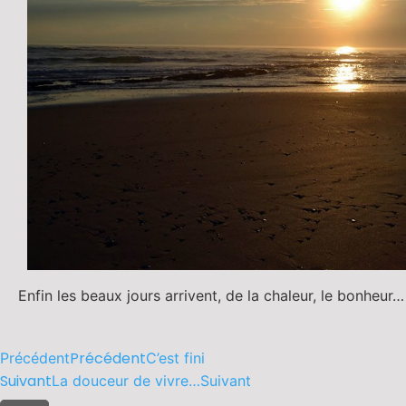
Enfin les beaux jours arrivent, de la chaleur, le bonheur…
Précédent
Précédent
C’est fini
Suivant
La douceur de vivre…
Suivant