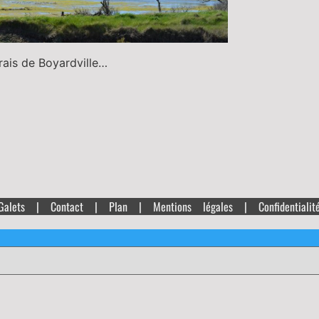
rais de Boyardville…
Galets |
Contact
|
Plan
|
Mentions légales
|
Confidentialit